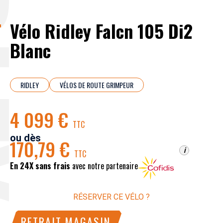
EY
Vélo Ridley Falcn 105 Di2
Blanc
RIDLEY
VÉLOS DE ROUTE GRIMPEUR
4 099 €
TTC
ou dès
170,79 €
i
TTC
En 24X sans frais
avec notre partenaire
RÉSERVER CE VÉLO ?
RETRAIT MAGASIN