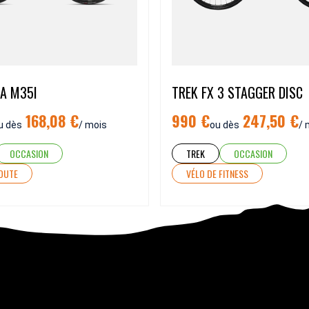
A M35I
TREK FX 3 STAGGER DISC
168,08 €
990 €
247,50 €
u dès
/ mois
ou dès
/ 
OCCASION
TREK
OCCASION
ROUTE
VÉLO DE FITNESS