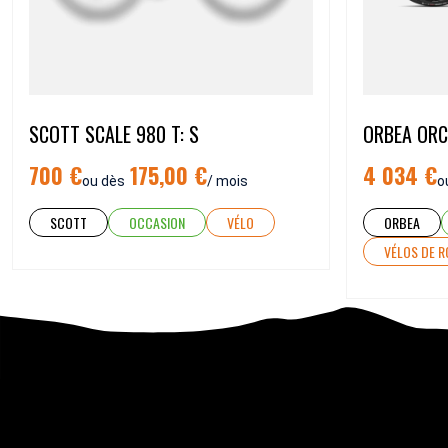
SCOTT SCALE 980 T: S
ORBEA ORC
700 €
175,00 €
4 034 €
ou dès
/ mois
o
SCOTT
OCCASION
VÉLO
ORBEA
VÉLOS DE 