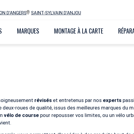
ION D'ANGERS
SAINT-SYLVAIN D'ANJOU
S
MARQUES
MONTAGE À LA CARTE
RÉPARA
, soigneusement
révisés
et entretenus par nos
experts
pass
e deux-roues de qualité, issus des meilleures marques du 
un
vélo de course
pour repousser vos limites, ou un vélo urb
vient.