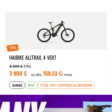
-13%
HAIBIKE ALLTRAIL 4 VERT
4 399 €
TTC
3 800 €
158,33 €
ou dès
/ mois
HAIBIKE
NEUF
VTTAE TOUT-SUSPENDU ALLMOUNTAIN