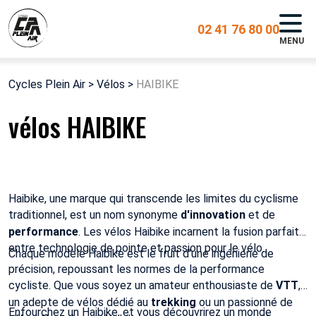
02 41 76 80 00
MENU
Cycles Plein Air
>
Vélos
>
HAIBIKE
vélos HAIBIKE
Haibike, une marque qui transcende les limites du cyclisme
traditionnel, est un nom synonyme
d'innovation
et de
performance
. Les vélos Haibike incarnent la fusion parfaite
entre technologie de pointe et passion pour le vélo.
Chaque modèle Haibike est le fruit d'une ingénierie de
précision, repoussant les normes de la performance
cycliste. Que vous soyez un amateur enthousiaste de
VTT
,
un adepte de vélos dédié au
trekking
ou un passionné de
Enfourchez un Haibike, et vous découvrirez un monde