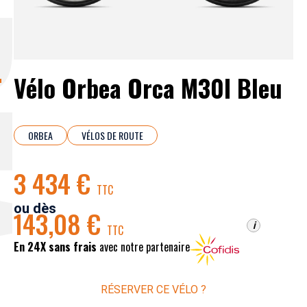
EA
Vélo Orbea Orca M30I Bleu
ORBEA
VÉLOS DE ROUTE
3 434 €
TTC
ou dès
143,08 €
i
TTC
En 24X sans frais
avec notre partenaire
RÉSERVER CE VÉLO ?