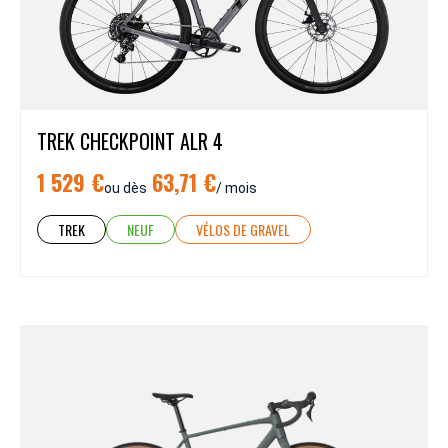
TREK CHECKPOINT ALR 4
1 529 €
63,71 €
ou dès
/ mois
TREK
NEUF
VÉLOS DE GRAVEL