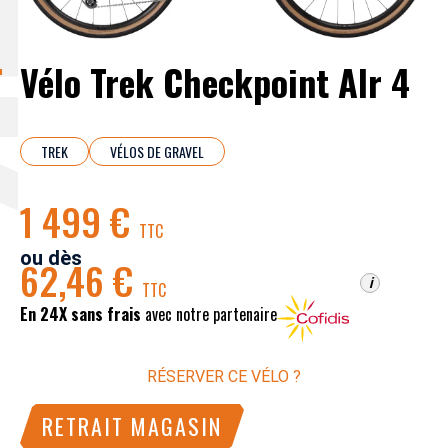
Vélo Trek Checkpoint Alr 4
TREK
VÉLOS DE GRAVEL
1 499 €
TTC
ou dès
62,46 €
i
TTC
En 24X sans frais
avec notre partenaire
RÉSERVER CE VÉLO ?
RETRAIT MAGASIN