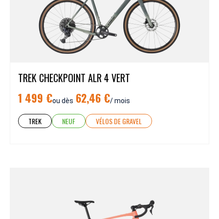
TREK CHECKPOINT ALR 4 VERT
1 499 €
62,46 €
ou dès
/ mois
TREK
NEUF
VÉLOS DE GRAVEL