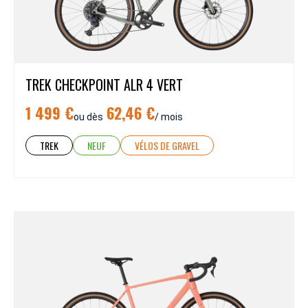
TREK CHECKPOINT ALR 4 VERT
1 499 €
62,46 €
ou dès
/ mois
TREK
NEUF
VÉLOS DE GRAVEL