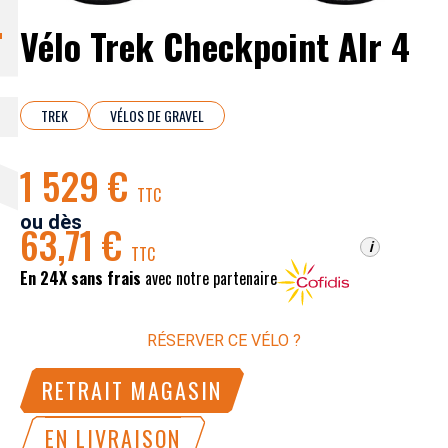
Vélo Trek Checkpoint Alr 4
TREK
VÉLOS DE GRAVEL
1 529 €
TTC
ou dès
63,71 €
i
TTC
En 24X sans frais
avec notre partenaire
RÉSERVER CE VÉLO ?
RETRAIT MAGASIN
EN LIVRAISON