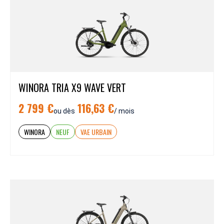
WINORA TRIA X9 WAVE VERT
2 799 €
116,63 €
ou dès
/ mois
WINORA
NEUF
VAE URBAIN