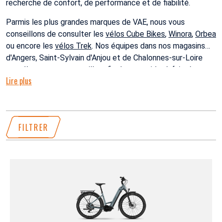
recherche de confort, de performance et de fiabilité.
Parmis les plus grandes marques de VAE, nous vous
conseillons de consulter les
vélos Cube Bikes
,
Winora
,
Orbea
ou encore les
vélos Trek
. Nos équipes dans nos magasins
d'Angers, Saint-Sylvain d'Anjou et de Chalonnes-sur-Loire
sont là pour vous conseiller afin de vous aider à faire le
Lire plus
meilleur choix dans notre gamme VAE et vélo électrique.
FILTRER