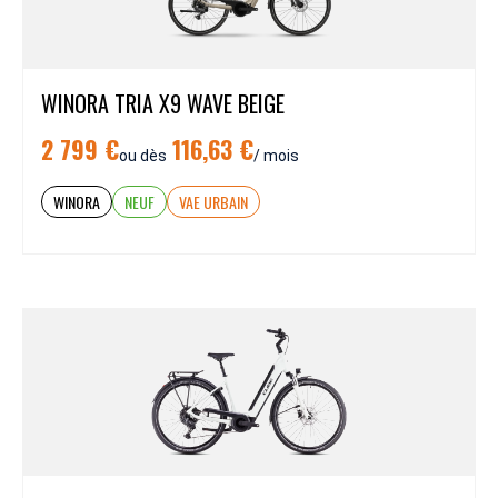
WINORA TRIA X9 WAVE BEIGE
2 799 €
116,63 €
ou dès
/ mois
WINORA
NEUF
VAE URBAIN