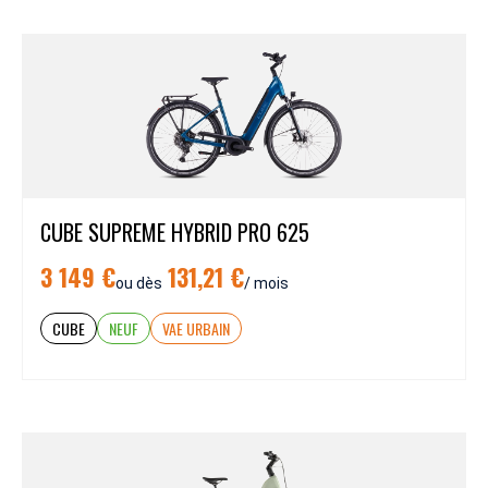
CUBE SUPREME HYBRID PRO 625
3 149 €
131,21 €
ou dès
/ mois
CUBE
NEUF
VAE URBAIN