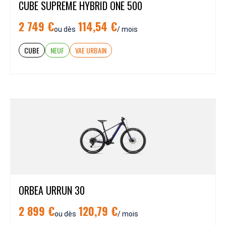
CUBE SUPREME HYBRID ONE 500
2 749 €
114,54 €
ou dès
/ mois
CUBE
NEUF
VAE URBAIN
ORBEA URRUN 30
2 899 €
120,79 €
ou dès
/ mois