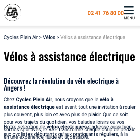
02 41 76 80 00
MENU
Cycles Plein Air
>
Vélos
>
Vélos à assistance électrique
Vélos à assistance électrique
Découvrez la révolution du vélo electrique à
Angers !
Chez
Cycles Plein Air
, nous croyons que le
vélo à
assistance électrique
est avant tout une invitation à rouler
plus souvent, plus loin et avec plus de plaisir. Que ce soit
pour vos trajets du quotidien, vos balades loisirs ou vos
Notre sélection de
vélos électriques
s’adresse aussi bien
sorties sportives, le VAE transforme chaque coup de pédale
aux cyclistes débutants qu’aux pratiquants réguliers, à la
en une expérience fluide et accessible.