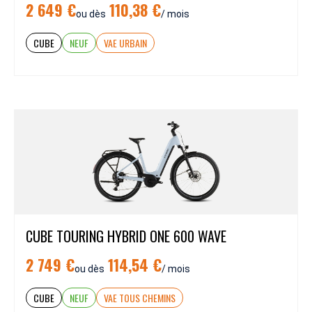
2 649 €
110,38 €
ou dès
/ mois
CUBE
NEUF
VAE URBAIN
CUBE TOURING HYBRID ONE 600 WAVE
2 749 €
114,54 €
ou dès
/ mois
CUBE
NEUF
VAE TOUS CHEMINS