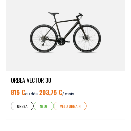
ORBEA VECTOR 30
815 €
203,75 €
ou dès
/ mois
ORBEA
NEUF
VÉLO URBAIN