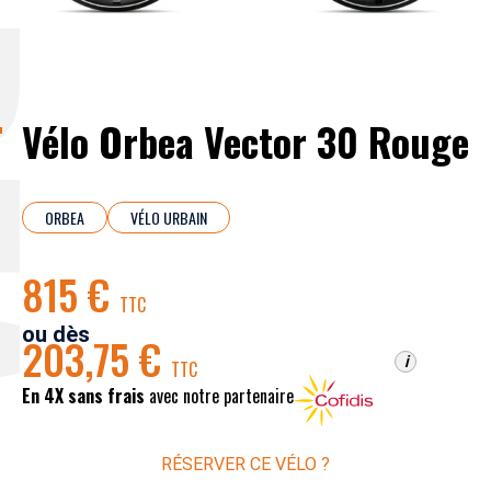
EA
Vélo Orbea Vector 30 Rouge
ORBEA
VÉLO URBAIN
815 €
TTC
ou dès
203,75 €
i
TTC
En 4X sans frais
avec notre partenaire
RÉSERVER CE VÉLO ?