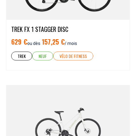
TREK FX 1 STAGGER DISC
629 €
157,25 €
ou dès
/ mois
TREK
NEUF
VÉLO DE FITNESS