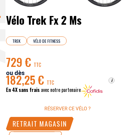
Vélo Trek Fx 2 Ms
TREK
VÉLO DE FITNESS
729 €
TTC
ou dès
182,25 €
i
TTC
En 4X sans frais
avec notre partenaire
RÉSERVER CE VÉLO ?
RETRAIT MAGASIN