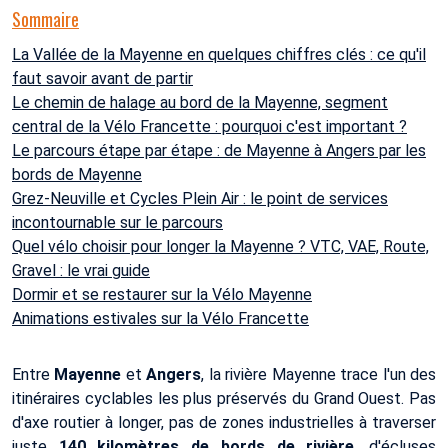
Sommaire
La Vallée de la Mayenne en quelques chiffres clés : ce qu'il
faut savoir avant de partir
Le chemin de halage au bord de la Mayenne, segment
central de la Vélo Francette : pourquoi c'est important ?
Le parcours étape par étape : de Mayenne à Angers par les
bords de Mayenne
Grez-Neuville et Cycles Plein Air : le point de services
incontournable sur le parcours
Quel vélo choisir pour longer la Mayenne ? VTC, VAE, Route,
Gravel : le vrai guide
Dormir et se restaurer sur la Vélo Mayenne
Animations estivales sur la Vélo Francette
Entre
Mayenne
et
Angers
, la rivière Mayenne trace l'un des
itinéraires cyclables les plus préservés du Grand Ouest. Pas
d'axe routier à longer, pas de zones industrielles à traverser
juste
140 kilomètres de bords de rivière
, d'écluses